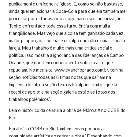
publicamente um ícone religioso. E, como se não bastasse, 
ainda querem acionar a Coca-Cola para que ela também me 
processe por estar usando a logomarca sem autorização. 
Tenho enfrentado toda essa turbulência com muita 
tranqüilidade. Mas vejo que a coisa tem ganhado cada vez 
maior proporção, com base em algo que não é uma crítica à 
igreja. Meu trabalho é muito mais uma crítica social e 
política. Isso mostra a ignorância das lideranças de Campo 
Grande, que não têm conhecimento sobre a arte que 
repudiam. No meu site, www.evandroprado.com.br, tem na 
seção notícias todas as últimas notas que saíram na 
imprensa local; na seção textos há alguns textos que já 
recebi de apoio; e na seção galeria estão as fotos dos 
trabalhos polêmicos”.
Leia o histórico da censura à obra de Márcia X no CCBB do 
Rio:
Em abril, o CCBB do Rio também envergonhou a 
comunidade artística ao retirar a obra “Desenhando com 