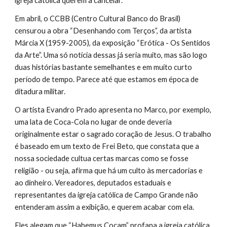
igreja católica querem a cancelar.
Em abril, o CCBB (Centro Cultural Banco do Brasil) 
censurou a obra “Desenhando com Terços”, da artista 
Márcia X (1959-2005), da exposição “Erótica - Os Sentidos 
da Arte”. Uma só notícia dessas já seria muito, mas são logo 
duas histórias bastante semelhantes e em muito curto 
período de tempo. Parece até que estamos em época de 
ditadura militar.
O artista Evandro Prado apresenta no Marco, por exemplo, 
uma lata de Coca-Cola no lugar de onde deveria 
originalmente estar o sagrado coração de Jesus. O trabalho 
é baseado em um texto de Frei Beto, que constata que a 
nossa sociedade cultua certas marcas como se fosse 
religião - ou seja, afirma que há um culto às mercadorias e 
ao dinheiro. Vereadores, deputados estaduais e 
representantes da igreja católica de Campo Grande não 
entenderam assim a exibição, e querem acabar com ela.
Eles alegam que “Habemus Cocam” profana a igreja católica. 