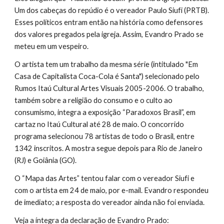
Um dos cabeças do repúdio é o vereador Paulo Siufi (PRTB). 
Esses políticos entram então na história como defensores 
dos valores pregados pela igreja. Assim, Evandro Prado se 
meteu em um vespeiro.
O artista tem um trabalho da mesma série (intitulado "Em 
Casa de Capitalista Coca-Cola é Santa") selecionado pelo 
Rumos Itaú Cultural Artes Visuais 2005-2006. O trabalho, 
também sobre a religião do consumo e o culto ao 
consumismo, integra a exposição “Paradoxos Brasil”, em 
cartaz no Itaú Cultural até 28 de maio. O concorrido 
programa selecionou 78 artistas de todo o Brasil, entre 
1342 inscritos. A mostra segue depois para Rio de Janeiro 
(RJ) e Goiânia (GO).
O “Mapa das Artes” tentou falar com o vereador Siufi e 
com o artista em 24 de maio, por e-mail. Evandro respondeu 
de imediato; a resposta do vereador ainda não foi enviada.
Veja a íntegra da declaração de Evandro Prado: