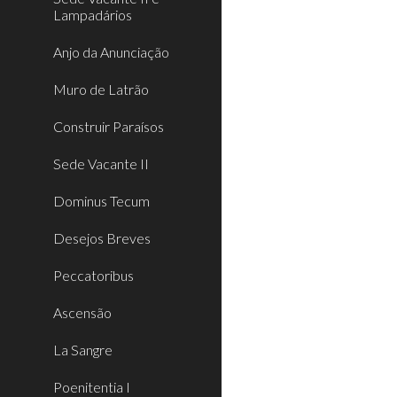
Lampadários
Anjo da Anunciação
Muro de Latrão
Construir Paraísos
Sede Vacante II
Dominus Tecum
Desejos Breves
Peccatoribus
Ascensão
La Sangre
Poenitentia I