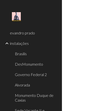
Sk
evandro prado
instalações
Brasilis
DesMonumento
Governo Federal 2
Alvorada
Monumento Duque de
Caxias
Sede Vacante II e