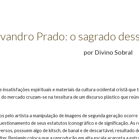
ip to main content
Skip to navigat
vandro Prado: o sagrado dess
por Divino Sobral
 insatisfações espirituais e materiais da cultura ocidental cristã qu
a e do mercado cruzam-se na tessitura de um discurso plástico que reú
os pelo artista a manipulação de imagens de segunda geração ocorre 
 questionamento de seus estatutos iconográfico e de significação. A
versos, possuem algo de kitsch, de banal e de descartável, resultado 
lter Benjamin coloca que a reprodução em alta escala acarreta a ext