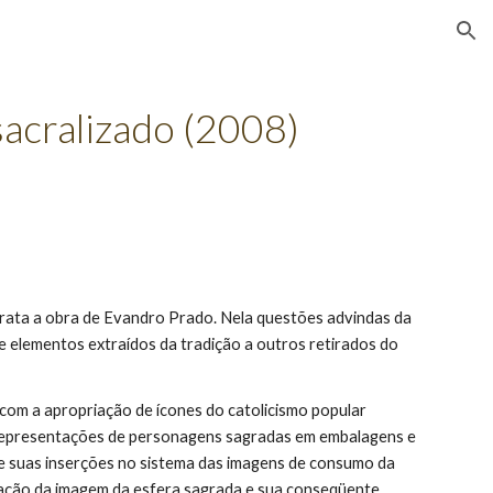
ion
acralizado (2008)
e trata a obra de Evandro Prado. Nela questões advindas da 
ne elementos extraídos da tradição a outros retirados do 
com a apropriação de ícones do catolicismo popular 
s representações de personagens sagradas em embalagens e 
de suas inserções no sistema das imagens de consumo da 
ração da imagem da esfera sagrada e sua conseqüente 