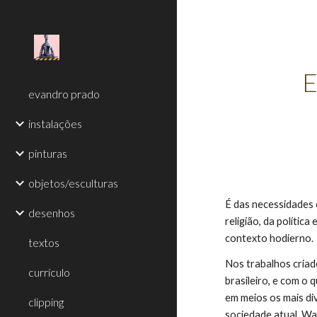
Sk
E
evandro prado
instalações
pinturas
objetos/esculturas
É das necessidades e
desenhos
religião, da polític
contexto hodierno.
textos
Nos trabalhos criad
currículo
brasileiro, e com o
em meios os mais di
clipping
sociedade atual. Wa