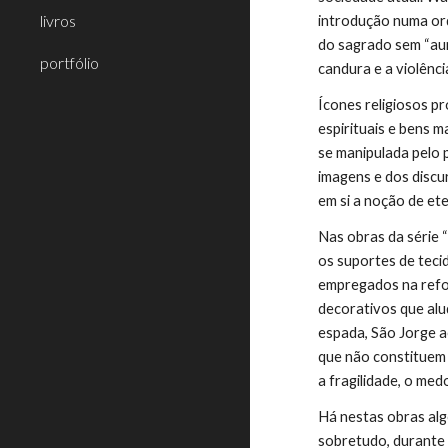
livros
introdução numa ord
do sagrado sem “aura
portfólio
candura e a violência
Ícones religiosos p
espirituais e bens m
se manipulada pelo 
imagens e dos discu
em si a noção de ete
Nas obras da série 
os suportes de teci
empregados na refo
decorativos que alu
espada, São Jorge 
que não constituem 
a fragilidade, o med
Há nestas obras alg
sobretudo, durante 