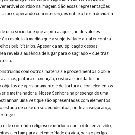
 venerável contido na imagem. São essas representações 
crítico, operando com interseções entre a fé e a dúvida, a 
de uma sociedade que aspira a aquisição de valores 
se é irresoluta à medida que a subjetividade atual encontra-
lhos publicitários. Apesar da multiplicação dessas 
a revela a ausência de lugar para o sagrado – que traz 
atório.
construídas com outros materiais e procedimentos. Sobre 
a armas, pintura e oxidação, costura e bordado são 
objetos de aprisionamento e de tortura e com elementos 
lver e metralhadora, Nossa Senhora na presença de uma 
stranhar, uma vez que são apresentadas com elementos 
 estado de crise da sociedade atual, onde a insegurança, 
to fugaz.
e de conteúdo religioso e mórbido que foi desenvolvido, 
itas alertam para a efemeridade da vida, para o perigo 