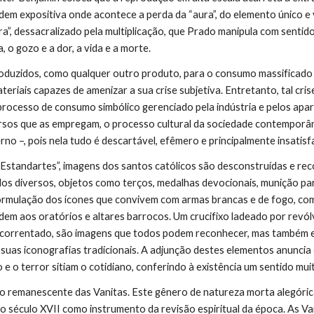
em expositiva onde acontece a perda da “aura”, do elemento único e
”, dessacralizado pela multiplicação, que Prado manipula com sentido 
, o gozo e a dor, a vida e a morte.
roduzidos, como qualquer outro produto, para o consumo massificado 
ateriais capazes de amenizar a sua crise subjetiva. Entretanto, tal cri
processo de consumo simbólico gerenciado pela indústria e pelos apare
rsos que as empregam, o processo cultural da sociedade contemporâne
rno –, pois nela tudo é descartável, efêmero e principalmente insatisf
“Estandartes”, imagens dos santos católicos são desconstruídas e re
dos diversos, objetos como terços, medalhas devocionais, munição par
rmulação dos ícones que convivem com armas brancas e de fogo, com 
dem aos oratórios e altares barrocos. Um crucifixo ladeado por revó
acorrentado, são imagens que todos podem reconhecer, mas também e
suas iconografias tradicionais. A adjunção destes elementos anuncia o
o e o terror sitiam o cotidiano, conferindo à existência um sentido mui
o remanescente das Vanitas. Este gênero de natureza morta alegórica 
o século XVII como instrumento da revisão espiritual da época. As Van