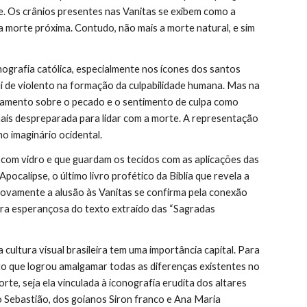
. Os crânios presentes nas Vanitas se exibem como a 
morte próxima. Contudo, não mais a morte natural, e sim 
grafia católica, especialmente nos ícones dos santos 
i de violento na formação da culpabilidade humana. Mas na 
onamento sobre o pecado e o sentimento de culpa como 
mais despreparada para lidar com a morte. A representação 
no imaginário ocidental.
 com vidro e que guardam os tecidos com as aplicações das 
ocalipse, o último livro profético da Bíblia que revela a 
 Novamente a alusão às Vanitas se confirma pela conexão 
a ora esperançosa do texto extraído das “Sagradas 
cultura visual brasileira tem uma importância capital. Para 
to que logrou amalgamar todas as diferenças existentes no 
rte, seja ela vinculada à iconografia erudita dos altares 
o Sebastião, dos goianos Siron franco e Ana Maria 