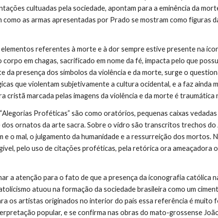
ntações cultuadas pela sociedade, apontam para a eminência da morte
m como as armas apresentadas por Prado se mostram como figuras da 
elementos referentes à morte e à dor sempre estive presente na icono
 o corpo em chagas, sacrificado em nome da fé, impacta pelo que possu
te da presença dos símbolos da violência e da morte, surge o questi
icas que violentam subjetivamente a cultura ocidental, e a faz ainda 
ra cristã marcada pelas imagens da violência e da morte é traumática 
 “Alegorias Proféticas” são como oratórios, pequenas caixas vedadas
dos ornatos da arte sacra. Sobre o vidro são transcritos trechos do Ap
bem e o mal, o julgamento da humanidade e a ressurreição dos mortos.
legível, pelo uso de citações proféticas, pela retórica ora ameaçador
ar a atenção para o fato de que a presença da iconografia católica na 
catolicismo atuou na formação da sociedade brasileira como um cimen
ra os artistas originados no interior do país essa referência é muito fo
interpretação popular, e se confirma nas obras do mato-grossense Joã