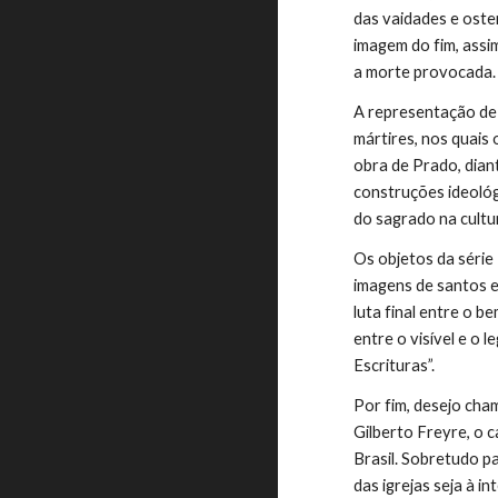
das vaidades e oste
imagem do fim, assi
a morte provocada.
A representação de 
mártires, nos quais
obra de Prado, dian
construções ideológ
do sagrado na cultu
Os objetos da série
imagens de santos e 
luta final entre o 
entre o visível e o 
Escrituras”.
Por fim, desejo cham
Gilberto Freyre, o 
Brasil. Sobretudo pa
das igrejas seja à 